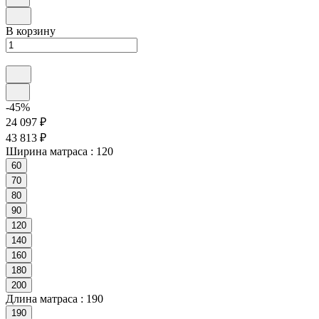
В корзину
-45%
24 097 ₽
43 813 ₽
Ширина матраса :
120
60
70
80
90
120
140
160
180
200
Длина матраса :
190
190