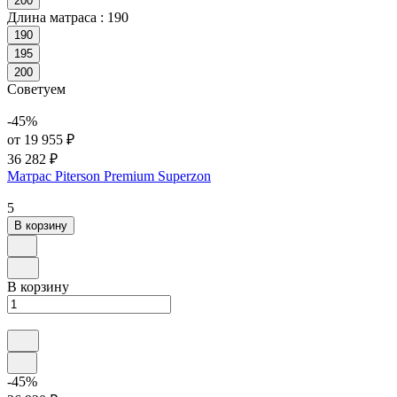
200
Длина матраса :
190
190
195
200
Советуем
-45%
от 19 955 ₽
36 282 ₽
Матрас Piterson Premium Superzon
5
В корзину
В корзину
-45%