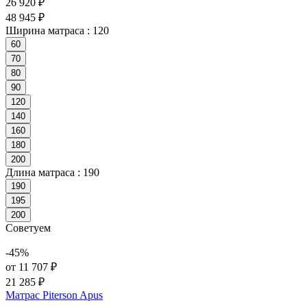
26 920 ₽
48 945 ₽
Ширина матраса :
120
60
70
80
90
120
140
160
180
200
Длина матраса :
190
190
195
200
Советуем
-45%
от 11 707 ₽
21 285 ₽
Матрас Piterson Apus