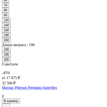
60
70
80
90
120
140
160
180
200
Длина матраса :
190
190
195
200
Советуем
-45%
от 17 875 ₽
32 500 ₽
Матрас Piterson Premium Superflex
0
В корзину