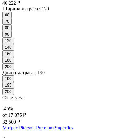
40 222 ₽
Ширина матраса :
120
60
70
80
90
120
140
160
180
200
Длина матраса :
190
190
195
200
Советуем
-45%
от 17 875 ₽
32 500 ₽
Матрас Piterson Premium Superflex