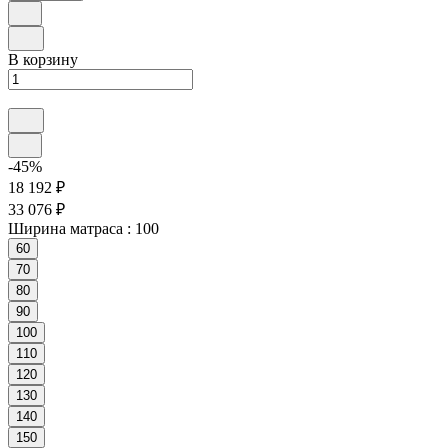
В корзину
-45%
18 192 ₽
33 076 ₽
Ширина матраса :
100
60
70
80
90
100
110
120
130
140
150