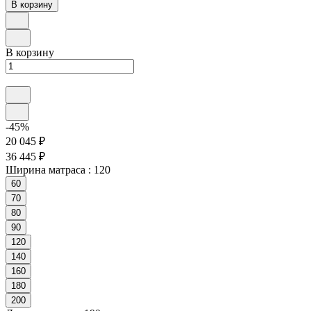
В корзину
В корзину
-45%
20 045 ₽
36 445 ₽
Ширина матраса :
120
60
70
80
90
120
140
160
180
200