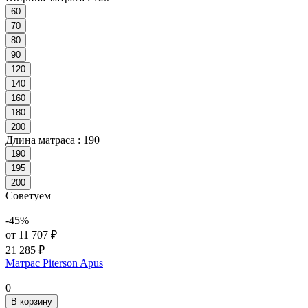
60
70
80
90
120
140
160
180
200
Длина матраса :
190
190
195
200
Советуем
-45%
от 11 707 ₽
21 285 ₽
Матрас Piterson Apus
0
В корзину