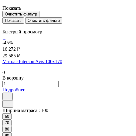
Показать
Очистить фильтр
Очистить фильтр
Быстрый просмотр
-45%
16 272 ₽
29 585 ₽
Матрас Piterson Avis 100х170
0
В корзину
Подробнее
Ширина матраса :
100
60
70
80
90