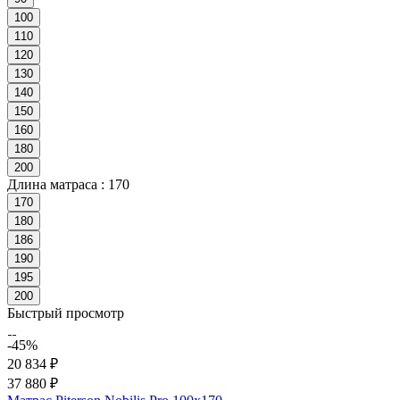
100
110
120
130
140
150
160
180
200
Длина матраса :
170
170
180
186
190
195
200
Быстрый просмотр
-45%
20 834 ₽
37 880 ₽