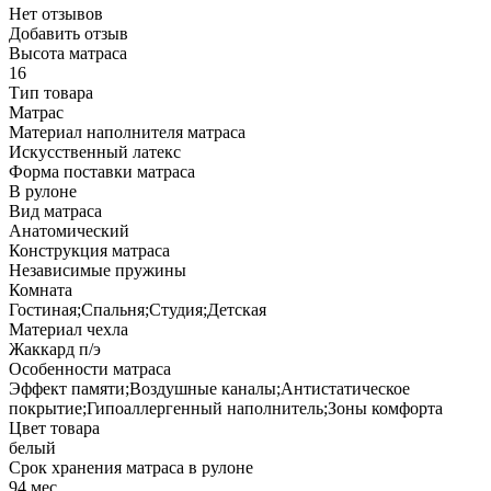
Нет отзывов
Добавить отзыв
Высота матраса
16
Тип товара
Матрас
Материал наполнителя матраса
Искусственный латекс
Форма поставки матраса
В рулоне
Вид матраса
Анатомический
Конструкция матраса
Независимые пружины
Комната
Гостиная;Спальня;Студия;Детская
Материал чехла
Жаккард п/э
Особенности матраса
Эффект памяти;Воздушные каналы;Антистатическое
покрытие;Гипоаллергенный наполнитель;Зоны комфорта
Цвет товара
белый
Срок хранения матраса в рулоне
94 мес