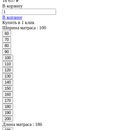
18 637 ₽
В корзину
В корзине
Купить в 1 клик
Ширина матраса :
100
60
70
80
90
100
110
120
130
140
150
160
170
180
190
200
Длина матраса :
186