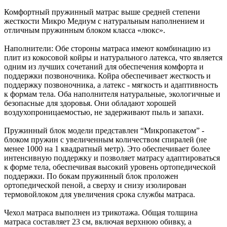
Комфортный пружинный матрас выше средней степени
жесткости Микро Медиум с натуральным наполнением и
отличным пружинным блоком класса «люкс».
Наполнители: Обе стороны матраса имеют комбинацию из
плит из кокосовой койры и натурального латекса, что является
одним из лучших сочетаний для обеспечения комфорта и
поддержки позвоночника. Койра обеспечивает жесткость и
поддержку позвоночника, а латекс - мягкость и адаптивность
к формам тела. Оба наполнителя натуральные, экологичные и
безопасные для здоровья. Они обладают хорошей
воздухопроницаемостью, не задерживают пыль и запахи.
Пружинный блок модели представлен “Микропакетом” -
блоком пружин с увеличенным количеством спиралей (не
менее 1000 на 1 квадратный метр). Это обеспечивает более
интенсивную поддержку и позволяет матрасу адаптироваться
к форме тела, обеспечивая высокий уровень ортопедической
поддержки. По бокам пружинный блок проложен
ортопедической пеной, а сверху и снизу изолирован
термовойлоком для увеличения срока службы матраса.
Чехол матраса выполнен из трикотажа. Общая толщина
матраса составляет 23 см, включая верхнюю обивку, а