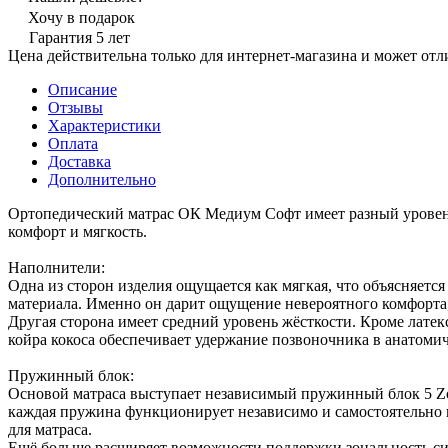
Хочу в подарок
Гарантия 5 лет
Цена действительна только для интернет-магазина и может отл
Описание
Отзывы
Характеристики
Оплата
Доставка
Дополнительно
Ортопедический матрас ОК Медиум Софт имеет разный уровень 
комфорт и мягкость.
Наполнители:
Одна из сторон изделия ощущается как мягкая, что объясняется
материала. Именно он дарит ощущение невероятного комфорта,
Другая сторона имеет средний уровень жёсткости. Кроме латек
койра кокоса обеспечивает удержание позвоночника в анатом
Пружинный блок:
Основой матраса выступает независимый пружинный блок 5 Zon
каждая пружина функционирует независимо и самостоятельно п
для матраса.
Ещё больше расширяет возможности поддержки зональность сис