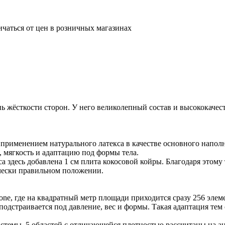
ичаться от цен в розничных магазинах
жёсткости сторон. У него великолепный состав и высококачест
 применением натурального латекса в качестве основного наполн
 мягкость и адаптацию под формы тела.
са здесь добавлена 1 см плита кокосовой койры. Благодаря этом
ически правильном положении.
e, где на квадратный метр площади приходится сразу 256 элем
одстраивается под давление, вес и формы. Такая адаптация тем
темы. 5 областей с отличающейся плотностью рассчитаны на ан