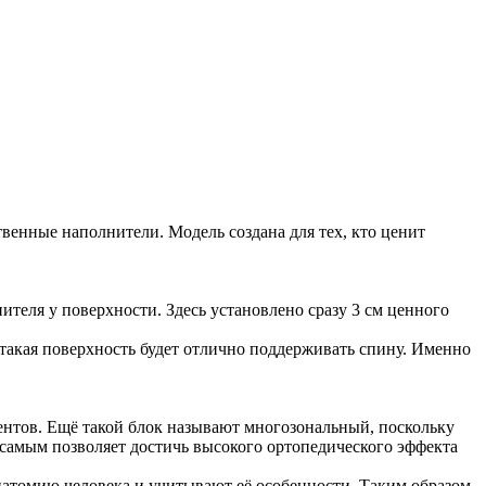
венные наполнители. Модель создана для тех, кто ценит
ителя у поверхности. Здесь установлено сразу 3 см ценного
у такая поверхность будет отлично поддерживать спину. Именно
ентов. Ещё такой блок называют многозональный, поскольку
 самым позволяет достичь высокого ортопедического эффекта
атомию человека и учитывают её особенности. Таким образом,