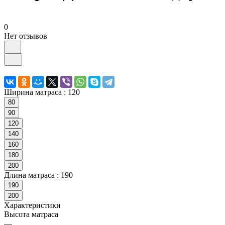
0
Нет отзывов
Ширина матраса :
120
80
90
120
140
160
180
200
Длина матраса :
190
190
200
Характеристики
Высота матраса
—