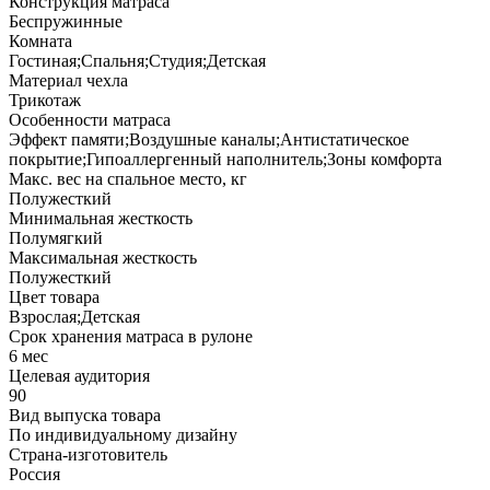
Конструкция матраса
Беспружинные
Комната
Гостиная;Спальня;Студия;Детская
Материал чехла
Трикотаж
Особенности матраса
Эффект памяти;Воздушные каналы;Антистатическое
покрытие;Гипоаллергенный наполнитель;Зоны комфорта
Макс. вес на спальное место, кг
Полужесткий
Минимальная жесткость
Полумягкий
Максимальная жесткость
Полужесткий
Цвет товара
Взрослая;Детская
Срок хранения матраса в рулоне
6 мес
Целевая аудитория
90
Вид выпуска товара
По индивидуальному дизайну
Страна-изготовитель
Россия