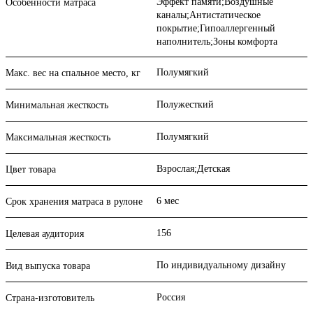
Эффект памяти;Воздушные
Особенности матраса
каналы;Антистатическое
покрытие;Гипоаллергенный
наполнитель;Зоны комфорта
Полумягкий
Макс. вес на спальное место, кг
Полужесткий
Минимальная жесткость
Полумягкий
Максимальная жесткость
Взрослая;Детская
Цвет товара
6 мес
Срок хранения матраса в рулоне
156
Целевая аудитория
По индивидуальному дизайну
Вид выпуска товара
Россия
Страна-изготовитель