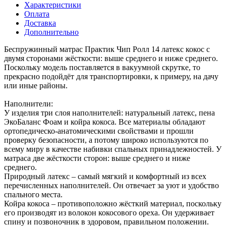
Характеристики
Оплата
Доставка
Дополнительно
Беспружинный матрас Практик Чип Ролл 14 латекс кокос с
двумя сторонами жёсткости: выше среднего и ниже среднего.
Поскольку модель поставляется в вакуумной скрутке, то
прекрасно подойдёт для транспортировки, к примеру, на дачу
или иные районы.
Наполнители:
У изделия три слоя наполнителей: натуральный латекс, пена
ЭкоБаланс Фоам и койра кокоса. Все материалы обладают
ортопедическо-анатомическими свойствами и прошли
проверку безопасности, а потому широко используются по
всему миру в качестве набивки спальных принадлежностей. У
матраса две жёсткости сторон: выше среднего и ниже
среднего.
Природный латекс – самый мягкий и комфортный из всех
перечисленных наполнителей. Он отвечает за уют и удобство
спального места.
Койра кокоса – противоположно жёсткий материал, поскольку
его производят из волокон кокосового ореха. Он удерживает
спину и позвоночник в здоровом, правильном положении.