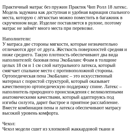
Практичный матрас без пружин Практик Чип Ролл 18 латекс.
Модель задумана как доступная и удобная вариация спального
места, которую с лёгкостью можно поместить в багажник в
скрученном виде. Изделие поставляется в рулоне, поэтому
матрас не займёт много места при перевозке.
Наполнители:
У матраса две стороны мягкости, которые незначительно
отличаются друг от друга. Жесткость поверхностей средняя и
ниже среднего. Такую плотность обеспечивают два вида
наполнителей: базовая пена ЭкоБаланс Фоам в толщине
целых 18 см и 1 см слой натурального латекса, который
смягчает спальное место с противоположной стороны.
Ортопедическая пена ЭкоБаланс – это искусственный
материал с пористой структурой, который оказывает
качественную ортопедическую поддержку спине. Латекс –
наполнитель природного происхождения с великолепными
анатомическими качествами, который адаптируясь под
изгибы силуэта, дарит быстрое и приятное расслабление.
Вместе комбинация пены и латекса обеспечивают матрасу
высокий уровень комфорта.
Чехол:
Чехол модели сшит из хлопковой жаккардовой ткани и