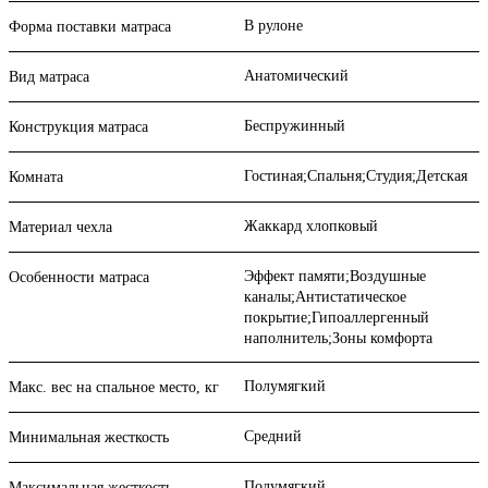
В рулоне
Форма поставки матраса
Анатомический
Вид матраса
Беспружинный
Конструкция матраса
Гостиная;Спальня;Студия;Детская
Комната
Жаккард хлопковый
Материал чехла
Эффект памяти;Воздушные
Особенности матраса
каналы;Антистатическое
покрытие;Гипоаллергенный
наполнитель;Зоны комфорта
Полумягкий
Макс. вес на спальное место, кг
Средний
Минимальная жесткость
Полумягкий
Максимальная жесткость