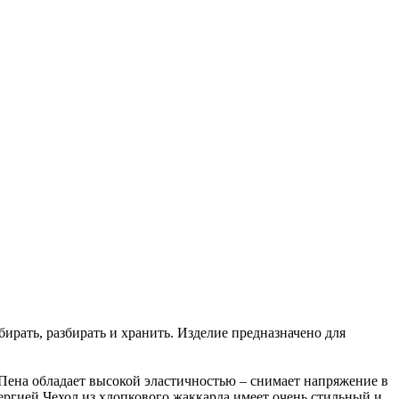
ирать, разбирать и хранить. Изделие предназначено для
 Пена обладает высокой эластичностью – снимает напряжение в
ергией.Чехол из хлопкового жаккарда имеет очень стильный и