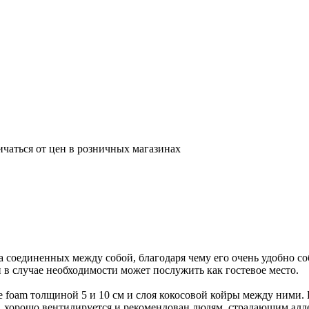
ичаться от цен в розничных магазинах
 соединенных между собой, благодаря чему его очень удобно соб
 в случае необходимости может послужить как гостевое место.
e foam толщиной 5 и 10 см и слоя кокосовой койры между ними.
ь, хорошо вентилируется и рекомендован людям, страдающим алл