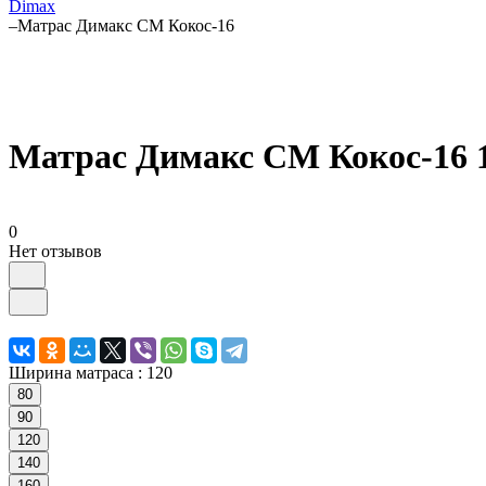
Dimax
–
Матрас Димакс СМ Кокос-16
Матрас Димакс СМ Кокос-16 
0
Нет отзывов
Ширина матраса :
120
80
90
120
140
160