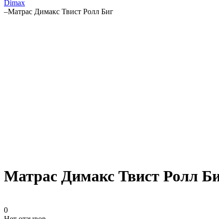
Dimax
–
Матрас Димакс Твист Ролл Биг
Матрас Димакс Твист Ролл Би
0
Нет отзывов