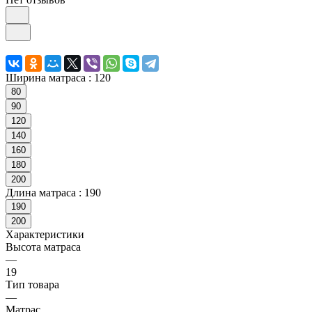
Ширина матраса :
120
80
90
120
140
160
180
200
Длина матраса :
190
190
200
Характеристики
Высота матраса
—
19
Тип товара
—
Матрас