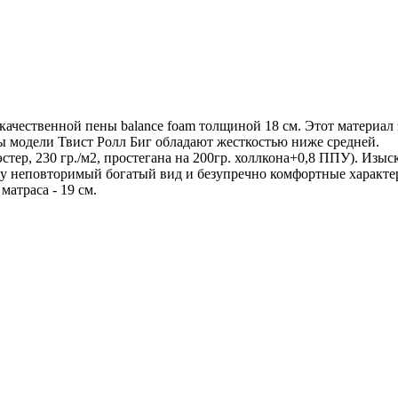
качественной пены balance foam толщиной 18 см. Этот материал 
ы модели Твист Ролл Биг обладают жесткостью ниже средней.
тер, 230 гр./м2, простегана на 200гр. холлкона+0,8 ППУ). Изы
асу неповторимый богатый вид и безупречно комфортные характ
атраса - 19 см.