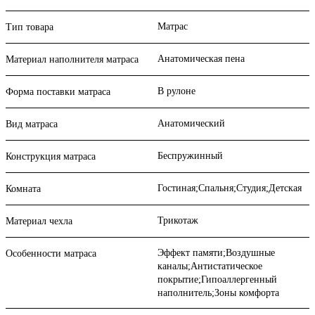
Матрас
Тип товара
Анатомическая пена
Материал наполнителя матраса
В рулоне
Форма поставки матраса
Анатомический
Вид матраса
Беспружинный
Конструкция матраса
Гостиная;Спальня;Студия;Детская
Комната
Трикотаж
Материал чехла
Эффект памяти;Воздушные
Особенности матраса
каналы;Антистатическое
покрытие;Гипоаллергенный
наполнитель;Зоны комфорта