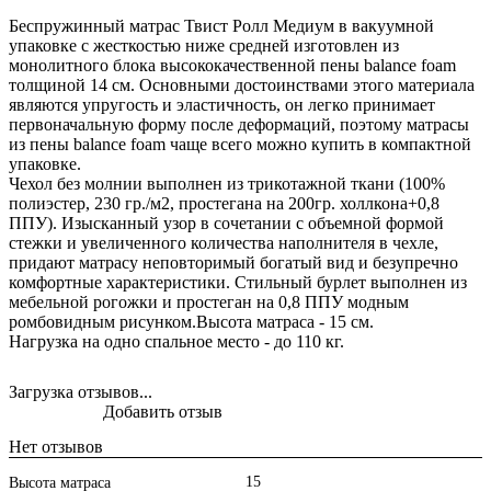
Беспружинный матрас Твист Ролл Медиум в вакуумной
упаковке с жесткостью ниже средней изготовлен из
монолитного блока высококачественной пены balance foam
толщиной 14 см. Основными достоинствами этого материала
являются упругость и эластичность, он легко принимает
первоначальную форму после деформаций, поэтому матрасы
из пены balance foam чаще всего можно купить в компактной
упаковке.
Чехол без молнии выполнен из трикотажной ткани (100%
полиэстер, 230 гр./м2, простегана на 200гр. холлкона+0,8
ППУ). Изысканный узор в сочетании с объемной формой
стежки и увеличенного количества наполнителя в чехле,
придают матрасу неповторимый богатый вид и безупречно
комфортные характеристики. Стильный бурлет выполнен из
мебельной рогожки и простеган на 0,8 ППУ модным
ромбовидным рисунком.Высота матраса - 15 см.
Нагрузка на одно спальное место - до 110 кг.
Загрузка отзывов...
Добавить отзыв
Нет отзывов
15
Высота матраса