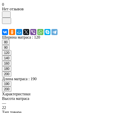
0
Нет отзывов
Ширина матраса :
120
80
90
120
140
160
180
200
Длина матраса :
190
190
200
Характеристики
Высота матраса
—
22
Тип товара