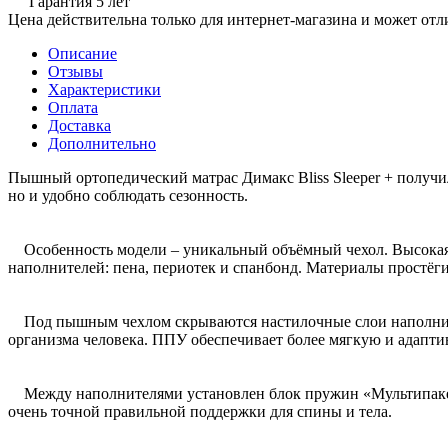
Гарантия 5 лет
Цена действительна только для интернет-магазина и может отл
Описание
Отзывы
Характеристики
Оплата
Доставка
Дополнительно
Пышный ортопедический матрас Димакс Bliss Sleeper + получил
но и удобно соблюдать сезонность.
Особенность модели – уникальный объёмный чехол. Высокая мя
наполнителей: пена, периотек и спанбонд. Материалы простёги
Под пышным чехлом скрываются настилочные слои наполнителе
организма человека. ППУ обеспечивает более мягкую и адаптив
Между наполнителями установлен блок пружин «Мультипакет»
очень точной правильной поддержки для спины и тела.