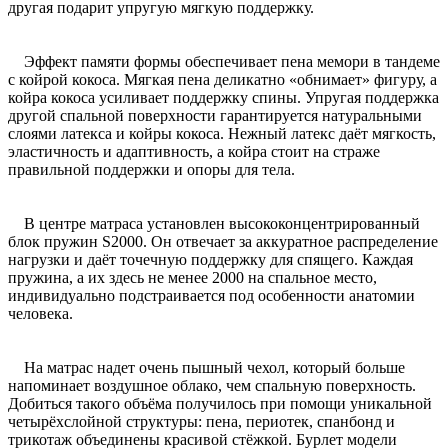
другая подарит упругую мягкую поддержку.
Эффект памяти формы обеспечивает пена мемори в тандеме
с койрой кокоса. Мягкая пена деликатно «обнимает» фигуру, а
койра кокоса усиливает поддержку спины. Упругая поддержка
другой спальной поверхности гарантируется натуральными
слоями латекса и койры кокоса. Нежный латекс даёт мягкость,
эластичность и адаптивность, а койра стоит на страже
правильной поддержки и опоры для тела.
В центре матраса установлен высококонцентрированный
блок пружин S2000. Он отвечает за аккуратное распределение
нагрузки и даёт точечную поддержку для спящего. Каждая
пружина, а их здесь не менее 2000 на спальное место,
индивидуально подстраивается под особенности анатомии
человека.
На матрас надет очень пышный чехол, который больше
напоминает воздушное облако, чем спальную поверхность.
Добиться такого объёма получилось при помощи уникальной
четырёхслойной структуры: пена, периотек, спанбонд и
трикотаж объединены красивой стёжкой. Бурлет модели