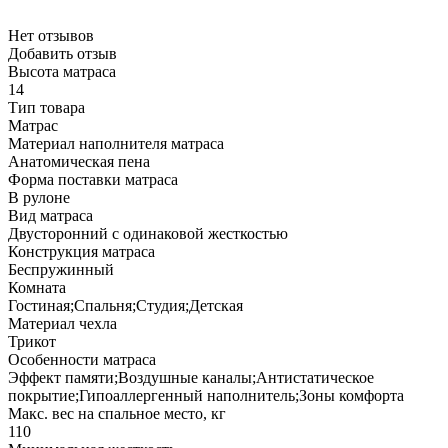
Нет отзывов
Добавить отзыв
Высота матраса
14
Тип товара
Матрас
Материал наполнителя матраса
Анатомическая пена
Форма поставки матраса
В рулоне
Вид матраса
Двусторонний с одинаковой жесткостью
Конструкция матраса
Беспружинный
Комната
Гостиная;Спальня;Студия;Детская
Материал чехла
Трикот
Особенности матраса
Эффект памяти;Воздушные каналы;Антистатическое
покрытие;Гипоаллергенный наполнитель;Зоны комфорта
Макс. вес на спальное место, кг
110