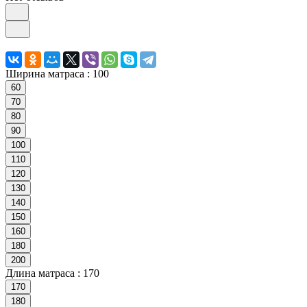
Ширина матраса :
100
60
70
80
90
100
110
120
130
140
150
160
180
200
Длина матраса :
170
170
180