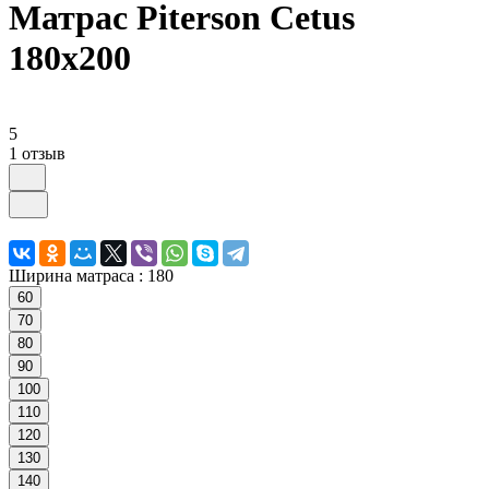
Матрас Piterson Cetus
180х200
5
1 отзыв
Ширина матраса :
180
60
70
80
90
100
110
120
130
140