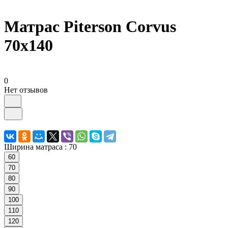
Матрас Piterson Corvus
70х140
0
Нет отзывов
Ширина матраса :
70
60
70
80
90
100
110
120