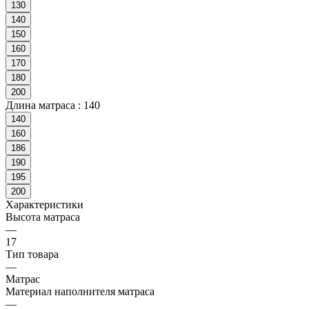
130
140
150
160
170
180
200
Длина матраса :
140
140
160
186
190
195
200
Характеристики
Высота матраса
—
17
Тип товара
—
Матрас
Материал наполнителя матраса
—