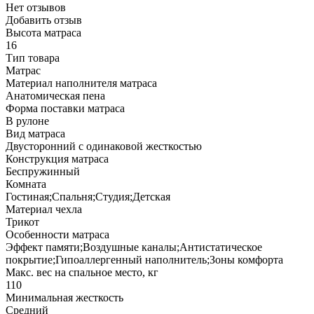
Нет отзывов
Добавить отзыв
Высота матраса
16
Тип товара
Матрас
Материал наполнителя матраса
Анатомическая пена
Форма поставки матраса
В рулоне
Вид матраса
Двусторонний с одинаковой жесткостью
Конструкция матраса
Беспружинный
Комната
Гостиная;Спальня;Студия;Детская
Материал чехла
Трикот
Особенности матраса
Эффект памяти;Воздушные каналы;Антистатическое
покрытие;Гипоаллергенный наполнитель;Зоны комфорта
Макс. вес на спальное место, кг
110
Минимальная жесткость
Средний