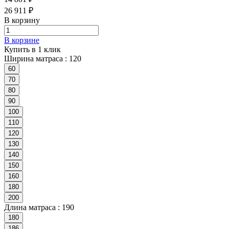
26 911 ₽
В корзину
В корзине
Купить в 1 клик
Ширина матраса :
120
60
70
80
90
100
110
120
130
140
150
160
180
200
Длина матраса :
190
180
186