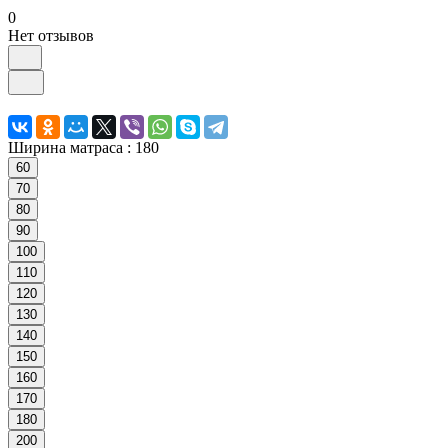
0
Нет отзывов
Ширина матраса :
180
60
70
80
90
100
110
120
130
140
150
160
170
180
200