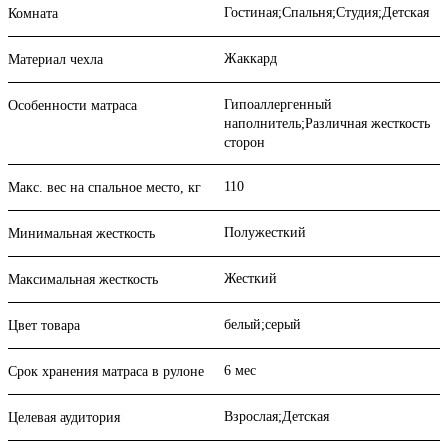
Гостиная;Спальня;Студия;Детская
Комната
Жаккард
Материал чехла
Гипоаллергенный
Особенности матраса
наполнитель;Различная жесткость
сторон
110
Макс. вес на спальное место, кг
Полужесткий
Минимальная жесткость
Жесткий
Максимальная жесткость
белый;серый
Цвет товара
6 мес
Срок хранения матраса в рулоне
Взрослая;Детская
Целевая аудитория