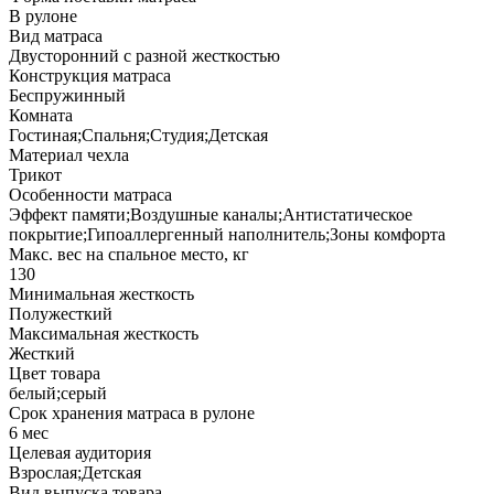
В рулоне
Вид матраса
Двусторонний с разной жесткостью
Конструкция матраса
Беспружинный
Комната
Гостиная;Спальня;Студия;Детская
Материал чехла
Трикот
Особенности матраса
Эффект памяти;Воздушные каналы;Антистатическое
покрытие;Гипоаллергенный наполнитель;Зоны комфорта
Макс. вес на спальное место, кг
130
Минимальная жесткость
Полужесткий
Максимальная жесткость
Жесткий
Цвет товара
белый;серый
Срок хранения матраса в рулоне
6 мес
Целевая аудитория
Взрослая;Детская
Вид выпуска товара