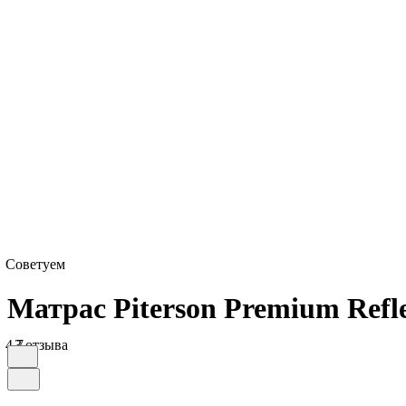
Советуем
Матрас Piterson Premium Refl
4.7
3 отзыва