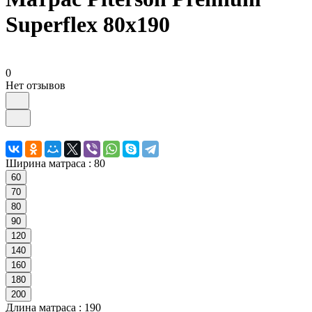
Superflex 80х190
0
Нет отзывов
Ширина матраса :
80
60
70
80
90
120
140
160
180
200
Длина матраса :
190