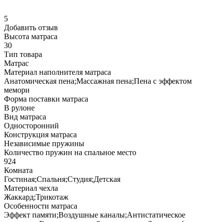
5
Добавить отзыв
Высота матраса
30
Тип товара
Матрас
Материал наполнителя матраса
Анатомическая пена;Массажная пена;Пена с эффектом
мемори
Форма поставки матраса
В рулоне
Вид матраса
Односторонний
Конструкция матраса
Независимые пружины
Количество пружин на спальное место
924
Комната
Гостиная;Спальня;Студия;Детская
Материал чехла
Жаккард;Трикотаж
Особенности матраса
Эффект памяти;Воздушные каналы;Антистатическое