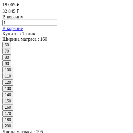
18 065 ₽
32 845 ₽
В корзину
В корзине
Купить в 1 клик
Ширина матраса :
160
60
70
80
90
100
110
120
130
140
150
160
170
180
200
Длина матраса :
195