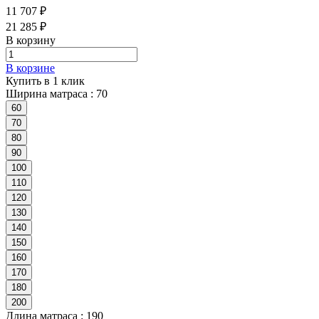
11 707 ₽
21 285 ₽
В корзину
В корзине
Купить в 1 клик
Ширина матраса :
70
60
70
80
90
100
110
120
130
140
150
160
170
180
200
Длина матраса :
190