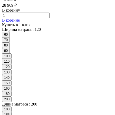
28 969 ₽
В корзину
В корзине
Купить в 1 клик
Ширина матраса :
120
60
70
80
90
100
110
120
130
140
150
160
180
200
Длина матраса :
200
180
186