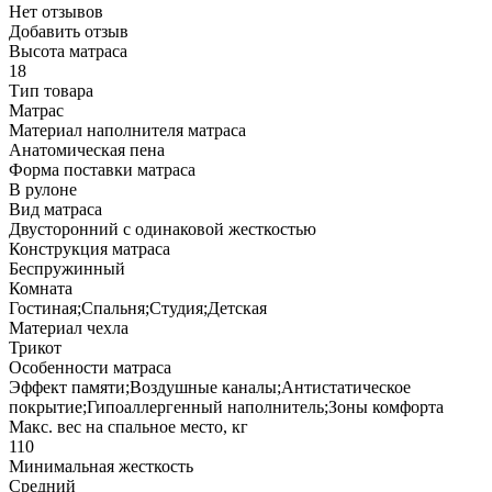
Нет отзывов
Добавить отзыв
Высота матраса
18
Тип товара
Матрас
Материал наполнителя матраса
Анатомическая пена
Форма поставки матраса
В рулоне
Вид матраса
Двусторонний с одинаковой жесткостью
Конструкция матраса
Беспружинный
Комната
Гостиная;Спальня;Студия;Детская
Материал чехла
Трикот
Особенности матраса
Эффект памяти;Воздушные каналы;Антистатическое
покрытие;Гипоаллергенный наполнитель;Зоны комфорта
Макс. вес на спальное место, кг
110
Минимальная жесткость
Средний